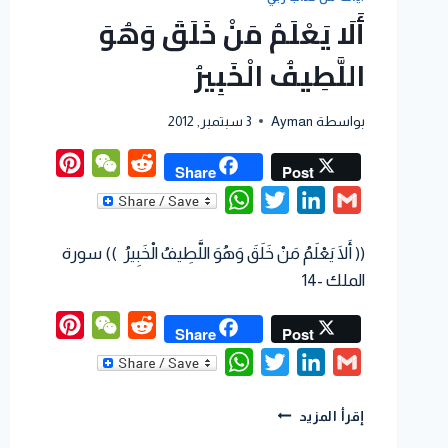
أَلَا يَعْلَمُ مَنْ خَلَقَ وَهُوَ
اللَّطِيفُ الْخَبِيرُ
بواسطة
Ayman
3 سبتمبر, 2012
interest
WeChat
Reddit
Share
Post
WhatsApp
Twitter
LinkedIn
Gmail
(( أَلَا يَعْلَمُ مَنْ خَلَقَ وَهُوَ اللَّطِيفُ الْخَبِيرُ )) سورة
الملك -14
interest
WeChat
Reddit
Share
Post
WhatsApp
Twitter
LinkedIn
Gmail
إقرأ المزيد