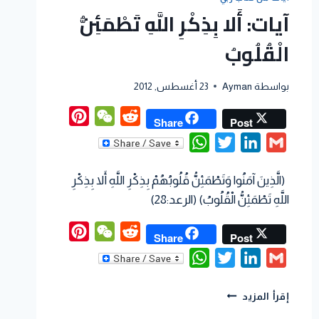
آيات: أَلا بِذِكْرِ اللَّهِ تَطْمَئِنُّ
الْقُلُوبُ
بواسطة
Ayman
23 أغسطس, 2012
Pinterest
WeChat
Reddit
Share
Post
WhatsApp
Twitter
LinkedIn
Gmail
(الَّذِينَ آمَنُوا وَتَطْمَئِنُّ قُلُوبُهُمْ بِذِكْرِ اللَّهِ أَلا بِذِكْرِ
اللَّهِ تَطْمَئِنُّ الْقُلُوبُ) (الرعد:28)
Pinterest
WeChat
Reddit
Share
Post
WhatsApp
Twitter
LinkedIn
Gmail
إقرأ المزيد