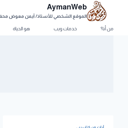
AymanWeb
الموقع الشخصي للأستاذ/ أيمن معوض مح
من أنا؟
خدمات ويب
هو الحياة
آيات من كتاب ربي