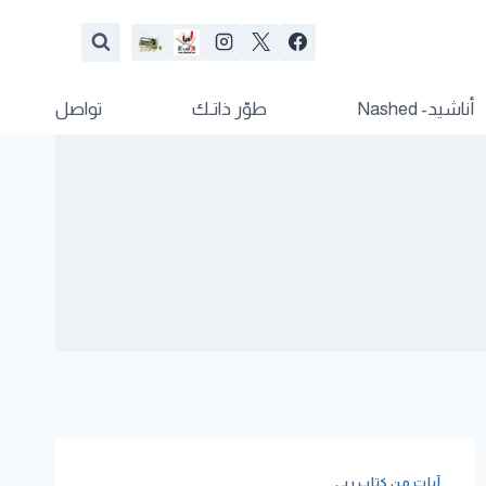
أناشيد- Nashed
طوّر ذاتـك
تواصل
آيات من كتاب ربي