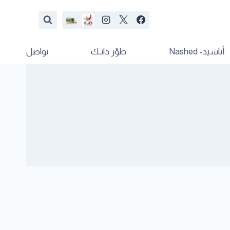
أناشيد- Nashed
طوّر ذاتـك
تواصل