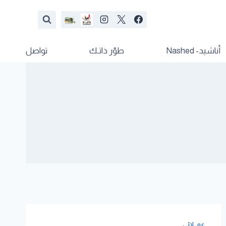
أناشيد- Nashed
طوّر ذاتـك
تواصل
عمــلائي