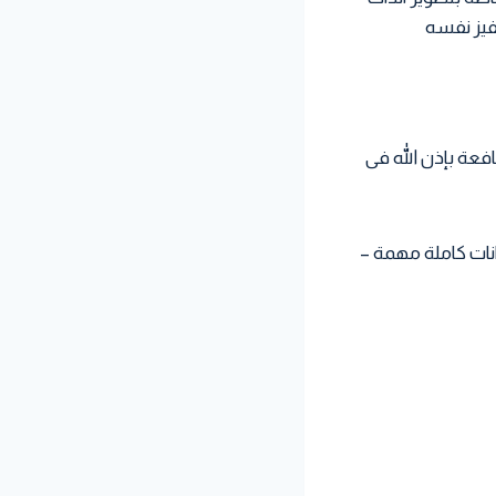
تحفيز نفسه
عة بإذن الله فى
انات كاملة مهمة –