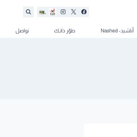
أناشيد- Nashed
طوّر ذاتـك
تواصل