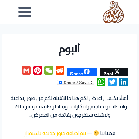
ألبوم
G
P
W
R
Share
Post
m
i
e
e
W
T
L
a
n
C
d
h
w
i
i
t
h
d
أهلاً بكــمـ , اعرض لكم هنا ما انتقيته لكم من صور إبداعية
a
i
n
l
e
a
i
ولقطات وتصاميم وابتكارات , ومناظر طبيعية وغير ذلك ,
t
t
k
r
t
t
ولاشك ستخرجون بفائدة من المعرض…
s
t
e
e
A
e
d
s
فهيا بنا
—
يتم اضافة صور جديدة باستمرار
p
r
I