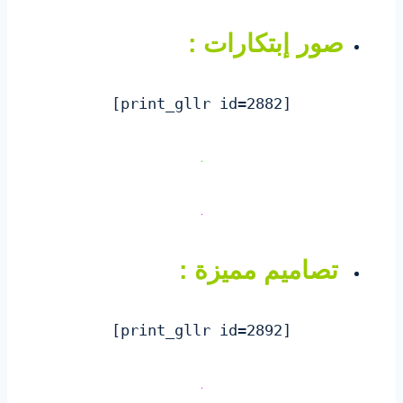
t
p
n
صور إبتكارات :
[print_gllr id=2882]
.
.
تصاميم مميزة :
[print_gllr id=2892]
.